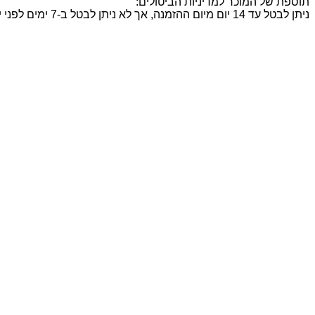
תוספת של המוכר למדיניות הביטולים:
ניתן לבטל עד 14 יום מיום ההזמנה, אך לא ניתן לבטל ב-7 ימים לפני יום האירוע. במקרה של ביטול הזמנה ייגבו דמי ביטול בסך 10% מסכום העסקה