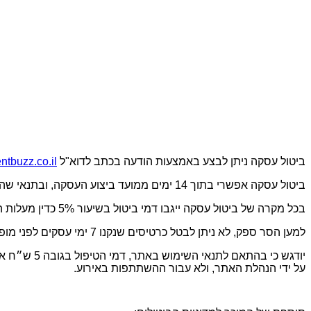
ביטול עסקה ניתן לבצע באמצעות הודעה בכתב לדוא"ל
tbuzz.co.il
ביטול עסקה אפשרי בתוך 14 ימים ממועד ביצוע העסקה, ובתנאי שהביטול ייעשה עד לא יאוחר מ – 7 ימים, שאינם ימי מנוחה, לפני מועד האירוע, שבגינו התבצעה ההזמנה.
בכל מקרה של ביטול עסקה ייגבו דמי ביטול בשיעור 5% כדין מעלות הכרטיסים שנרכשו.
למען הסר ספק, לא ניתן לבטל כרטיסים שנקנו 7 ימי עסקים לפני מופע ולא ניתן לקבל בגינם החזר כספי.
יודגש כי ב
על ידי הנהלת האתר, ולא עבור ההשתתפות באירוע.