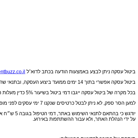
ביטול עסקה ניתן לבצע באמצעות הודעה בכתב לדוא"ל
tbuzz.co.il
ביטול עסקה אפשרי בתוך 14 ימים ממועד ביצוע העסקה, ובתנאי שהביטול ייעשה עד לא יאוחר מ – 7 ימים, שאינם ימי מנוחה, לפני מועד האירוע, שבגינו התבצעה ההזמנה.
בכל מקרה של ביטול עסקה ייגבו דמי ביטול בשיעור 5% כדין מעלות הכרטיסים שנרכשו.
למען הסר ספק, לא ניתן לבטל כרטיסים שנקנו 7 ימי עסקים לפני מופע ולא ניתן לקבל בגינם החזר כספי.
יודגש כי ב
על ידי הנהלת האתר, ולא עבור ההשתתפות באירוע.