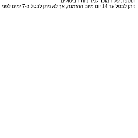
תוספת של המוכר למדיניות הביטולים:
ניתן לבטל עד 14 יום מיום ההזמנה, אך לא ניתן לבטל ב-7 ימים לפני יום האירוע. במקרה של ביטול הזמנה ייגבו דמי ביטול בסך 10% מסכום העסקה