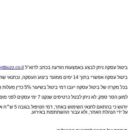
ביטול עסקה ניתן לבצע באמצעות הודעה בכתב לדוא"ל
tbuzz.co.il
ביטול עסקה אפשרי בתוך 14 ימים ממועד ביצוע העסקה, ובתנאי שהביטול ייעשה עד לא יאוחר מ – 7 ימים, שאינם ימי מנוחה, לפני מועד האירוע, שבגינו התבצעה ההזמנה.
בכל מקרה של ביטול עסקה ייגבו דמי ביטול בשיעור 5% כדין מעלות הכרטיסים שנרכשו.
למען הסר ספק, לא ניתן לבטל כרטיסים שנקנו 7 ימי עסקים לפני מופע ולא ניתן לקבל בגינם החזר כספי.
יודגש כי ב
על ידי הנהלת האתר, ולא עבור ההשתתפות באירוע.