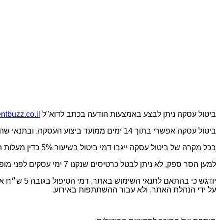
ביטול עסקה ניתן לבצע באמצעות הודעה בכתב לדוא"ל
tbuzz.co.il
ביטול עסקה אפשרי בתוך 14 ימים ממועד ביצוע העסקה, ובתנאי שהביטול ייעשה עד לא יאוחר מ – 7 ימים, שאינם ימי מנוחה, לפני מועד האירוע, שבגינו התבצעה ההזמנה.
בכל מקרה של ביטול עסקה ייגבו דמי ביטול בשיעור 5% כדין מעלות הכרטיסים שנרכשו.
למען הסר ספק, לא ניתן לבטל כרטיסים שנקנו 7 ימי עסקים לפני מופע ולא ניתן לקבל בגינם החזר כספי.
יודגש כי ב
על ידי הנהלת האתר, ולא עבור ההשתתפות באירוע.