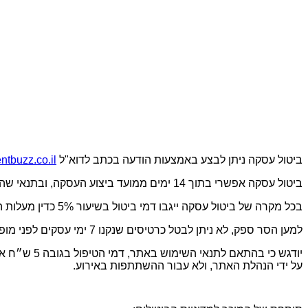
ביטול עסקה ניתן לבצע באמצעות הודעה בכתב לדוא"ל
tbuzz.co.il
ביטול עסקה אפשרי בתוך 14 ימים ממועד ביצוע העסקה, ובתנאי שהביטול ייעשה עד לא יאוחר מ – 7 ימים, שאינם ימי מנוחה, לפני מועד האירוע, שבגינו התבצעה ההזמנה.
בכל מקרה של ביטול עסקה ייגבו דמי ביטול בשיעור 5% כדין מעלות הכרטיסים שנרכשו.
למען הסר ספק, לא ניתן לבטל כרטיסים שנקנו 7 ימי עסקים לפני מופע ולא ניתן לקבל בגינם החזר כספי.
יודגש כי ב
על ידי הנהלת האתר, ולא עבור ההשתתפות באירוע.