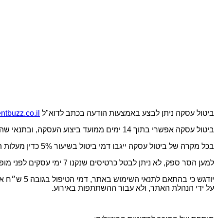
ביטול עסקה ניתן לבצע באמצעות הודעה בכתב לדוא"ל
tbuzz.co.il
ביטול עסקה אפשרי בתוך 14 ימים ממועד ביצוע העסקה, ובתנאי שהביטול ייעשה עד לא יאוחר מ – 7 ימים, שאינם ימי מנוחה, לפני מועד האירוע, שבגינו התבצעה ההזמנה.
בכל מקרה של ביטול עסקה ייגבו דמי ביטול בשיעור 5% כדין מעלות הכרטיסים שנרכשו.
למען הסר ספק, לא ניתן לבטל כרטיסים שנקנו 7 ימי עסקים לפני מופע ולא ניתן לקבל בגינם החזר כספי.
יודגש כי ב
על ידי הנהלת האתר, ולא עבור ההשתתפות באירוע.