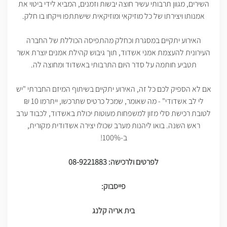
השירים, מגוון תרבותי עשיר חוצה יבשות וזמנים, המביא לידי ביטוי את
אמנותו ויצירתו של כל מוזיקאי ומוזיקאית שישתתפו וייקחו בו חלק.
האירוע יתקיים במסגרת וכחלק מהתפיסה הכוללת של החברה
העירונית להעצמת אמני אשדוד, תוך גיבוש קהילת אמנים יוצרת אשר
תטביע חותמה על סדר היום התרבותי באשדוד ומחוצה לה.
אם לא הספיק לכם כל זה, האירוע יתקיים בשיתוף המיזם החברתי "יש
לי לב אשדודי" - מה שאומר, שמכל כרטיס שתרכשו, ייתרמו 10 ₪
לטובת רכישת סלי מזון למשפחות מעוטות יכולת באשדוד, לכבוד ערב
ראש השנה. בואו ליהנות מערב שכולו יצירה אשדודית מקורית,
ב-100%!
לפרטים ולרכישה: 08-9221883
פייסבוק:
בית אריה קלנג