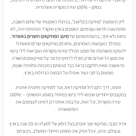
בסימן – 100% יצירה מקורית אשדודית.
ליין ההופעות "מוזיקה בקלאנג", בניהולו האמנותי של שלום תשובה,
פותח עונה חדשה עם מיטב האמנים בארץ ואקורד הפתיחה יהיה, לא
פחות ולא יותר, בהשתתפותם של
מיטב המוזיקאים היוצרים באשדוד.
במהלך השבועות האחרונים, גויסו 20 מוזיקאים יוצרים מאשדוד
להפקה משותפת של מופע הכולל יצירות מקוריות המביאות לידי ביטוי
את מגוון הז'אנרים שרק תוכלו לדמיין! מדובר על מוזיקאים מהשורה
הראשונה שאת חלקם כנראה כבר פגשתם בתכניות טלוויזיה שונות,
מופעים ברחבי העיר ואפילו על הבמות הגדולות בארץ.
מפופ, דרך רוקנ'רול ומוזיקת ראפ, ועד למוזיקה תימנית אתנית
במקצבים ייחודיים שיבואו לידי ביטוי במיוחד במופע המשותף – '100%
יצירה מקורית', וכל זאת, על במה אחת! רק דמיינו לעצמכם את
הסיטואציה!
אדיר כוכבי, מוזיקאי יוצר ומפיק בעל ניסיון של למעלה מ-20 שנה בארץ
ובעולם, ינהיג, ינהל ויפיק את המופע הייחודי המשלב, בין ובתוך