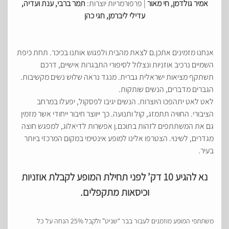
אמיר גולדמן, חי מאור
| פרפורמריות יוצרות:
תמר ברבי, ענת ועדיה,
עדילי ליברמן, חגי כהן
אנחנו מזמינים אתכן.ם לצאת מהבית ולפגוש אותנו בכיכר. תחת כיפת
השמיים נרכיב אוזניות ונצלול לסיפורי התבגרות אישיים, דרכם
תשתקף מציאות ישראלית גברית. מנגד נראה שלוש נשים מקשיבות.
הגברים מדברים, הנשים שותקות.
לאט לאט יתהפכו היוצרות. הנשים יגיבו לפסקול, יפעלו במרחב
הציבורי. החוויה תתמזג, קול ותנועה. כך ייווצר חיבור ייחודי אשר מזמין
גם את המשתתפים לזהות בתוכם.ן אפשרות לדיאלוג, למפגש חוצה
מגדרים, לשינוי. הצטרפו אלינו למופע אינטימי במקום המרכזי ביותר
בעיר.
נא להגיע 10 דק’ לפני תחילת המופע לקבלת אוזניות
וכיסאות מתקפלים.
משתתפי המופע מוזמנים לעבור בבר “שניט” ולקבל 25% הנחה על כל