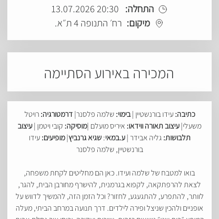
התחלה:
20:30 13.07.2026
מיקום:
רח׳ התנופה 4 ת״א.
המכירה באירוע הסתיימה
כתיבה:
עידו בורנשטיין |
בימוי:
שלמה פלסנר|
דרמטורגיה:
רויטל
משעלי|
עיצוב תאורה ווידאו:
איריס מועלם |
מוסיקה:
קובי ויטמן |
עיצוב
תלבושות:
גליה אבידר |
ע.במאי
:
שגיא גרנביץ
|
מופיעים:
עידו
בורנשטיין, שלמה פלסנר
בואו למטבח של שלמה ועידו. כאן הם מחליטים לקחת משפחה,
לצאת להרפתקאה, לקפוא בגרמנית, להישרף מחורבן הבית, להגר,
לוותר, להתפרע, להתגעגע, לחזור? וכל הזמן הזה, להמשיך לדווש על
אופניים ולהכין שניצל ופירה לילדים. דרך תנועה במרחב הביתי, מעלה