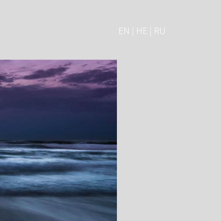
EN | HE | RU