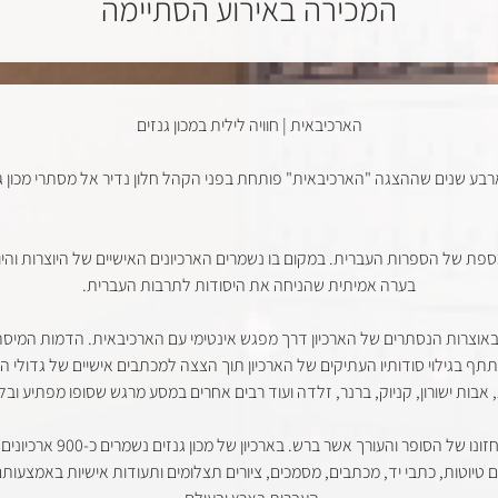
המכירה באירוע הסתיימה
הארכיבאית | חוויה לילית במכון גנזים
רבע שנים שההצגה "הארכיבאית" פותחת בפני הקהל חלון נדיר אל מסתרי מכון גנ
ספת של הספרות העברית. במקום בו נשמרים הארכיונים האישיים של היוצרות והי
בערה אמיתית שהניחה את היסודות לתרבות העברית.
אוצרות הנסתרים של הארכיון דרך מפגש אינטימי עם הארכיבאית. הדמות המיסת
ף בגילוי סודותיו העתיקים של הארכיון תוך הצצה למכתבים אישיים של גדולי ה
 אבות ישורון, קניוק, ברנר, זלדה ועוד רבים אחרים במסע מרגש שסופו מפתיע ובלת
מכון גנזים הוקם בשנת 1951
 טיוטות, כתבי יד, מכתבים, מסמכים, ציורים תצלומים ותעודות אישיות באמצעות