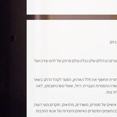
זים.
וצרים הגדולים שלנו נגלה עולם מרתק של להט יצירה ושל
ורית תחשוף את חלל הארכיון, הסגור לקהל הרחב בשאר
שירה והספרות העברית: רחל, שאול טשרניחובסקי, לאה
י צפוי.
 על ידי אגודת הסופרים לאור חזונו של הסופר והעורך אשר ברש. בארכיון של מכון גנזים נשמרים כ-900 ארכיונים אישיים של סופרים, משוררים, מחזאים, חוקרים והוגי דעות.
ם נחשפים הסיפורים האישיים והיצירות של אנשי התרבות