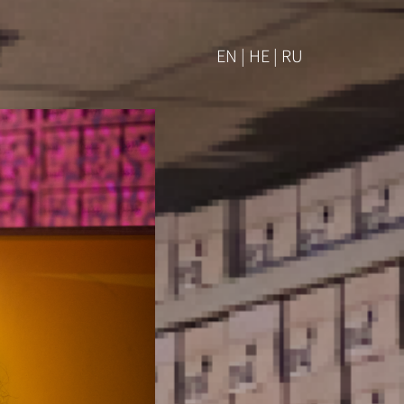
EN | HE | RU