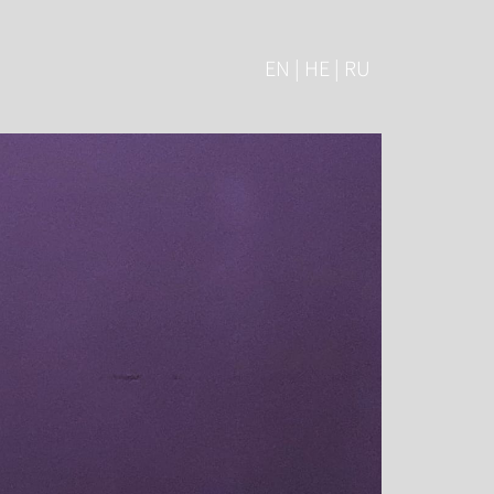
EN | HE | RU