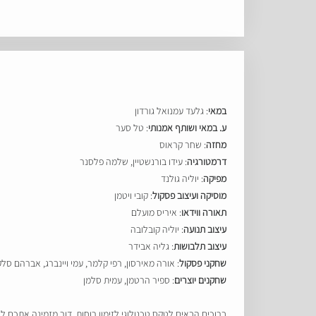
במאי
: גלעד עמנואל גורדון
ע. במאי ושותף אמנותי
: טל סער
מחזה
: שחר קראוס
דרמטורגיה
: עידו בורנשטיין, שלמה פלסנר
מפיקה
: יוליה גולנד
מוסיקה ועיצוב פסקול
: קובי ויטמן
תאורה ווידאו
: איריס מועלם
עיצוב תנועה
: יוליה קובלובה
עיצוב תלבושות
: גליה אבידר
שחקני פסקול
: אורה מאירסון, רפי קלמר, עמי ויינברג, אברהם סלק
שחקנים יוצרים
: ספיר הרטמן, עמית סלמן
ברוכים הבאים לטקס טכנולוגי לזימון רוחות. דור מזמינה אתכם לא