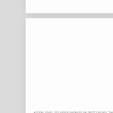
ו שאול. הוא מוכן לנסות את הקישקוש המיסטי הזה, העיקר שסבתא