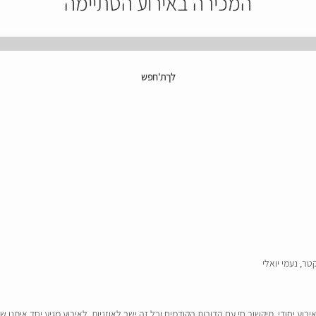
המכירה באירוע הסתיימה
לךת'חפש
טר, נעמי יואלי
ירוע יחודי, תיקשור חי עם הדורות הקודמים וכל זה ישר לאוזניות. לאירוע מגיע יחד איתנ