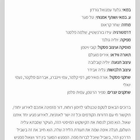
במאי
: גלעד עמנואל גורדון
ע. במאי ושותף אמנותי
: טל סער
מחזה
: שחר קראוס
דרמטורגיה
: עידו בורנשטיין, שלמה פלסנר
מפיקה
: יוליה גולנד
מוסיקה ועיצוב פסקול
: קובי ויטמן
תאורה ווידאו
: איריס מועלם
עיצוב תנועה
: יוליה קובלובה
עיצוב תלבושות
: גליה אבידר
שחקני פסקול
: אורה מאירסון, רפי קלמר, עמי ויינברג, אברהם סלקטר, נעמי
יואלי
שחקנים יוצרים
: ספיר הרטמן, עמית סלמן
ברוכים הבאים לטקס טכנולוגי לזימון רוחות. דור מזמינה אתכם לאירוע יחודי,
תיקשור חי עם הדורות הקודמים וכל זה ישר לאוזניות. לאירוע מגיע יחד איתנו
שאול. הוא מוכן לנסות את הקישקוש המיסטי הזה, העיקר שסבתא עליה
השלום, תגלה איפה שמה את תעודת הלידה שלה. הוא חייב את זה בשביל
הדרכון הזר, בשביל שיוכל לברוח מפה. המפגש הסוער בין דור ושאול מפגיש