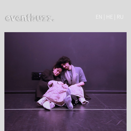
EN | HE | RU