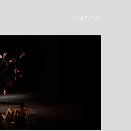
EN | HE | RU