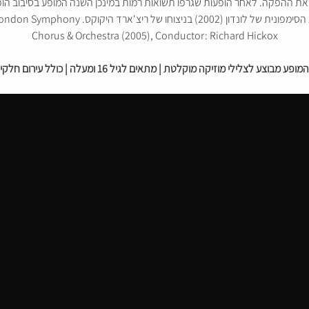
ואת ההפקה. לאחר הופעות שגרפו תשואות רמות במינכן השנה המופע בסיבוב הו
המופע עם מוסיקה מוקלטת בביצוע המקהלה והתזמור
Chorus & Orchestra (2005), Conductor: Richard Hickox
המופע מבוצע לצלילי מוזיקה מוקלטת | מתאים לגיל 16 ומעלה | כולל עירום חלקי