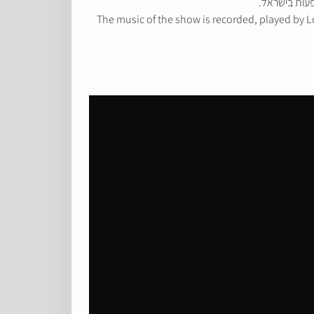
פעות בישראל.
ת הסימפונית של לונדון (2002) בניצוחו של ריצ'ארד היקוקס. The music of the show is recorded, played by London Symphony