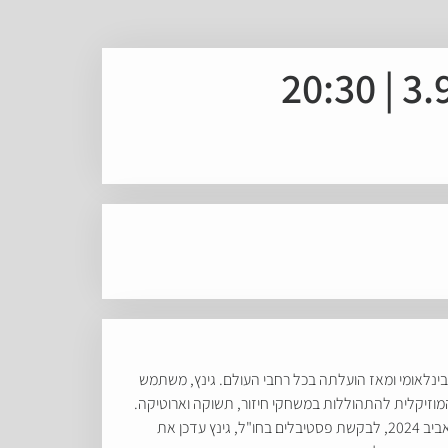
קיפריה 2007 בקפריסין. היצירה הפכה לסיפור הצלחה בינלאומי ומאז הועלתה בכל רחבי העולם. גינץ, משתמש
המוזיקלית להתהוללות במשחקי חיזור, תשוקה וארוטיקה.
מתוך הנשף עטור החשקים נחשפות מגוון דמויות על זהותן הייחודית. היצירה מגיעה בשיאה לפורקן של חופש, אהבה רוחנית וגשמית. באביב 2024, לבקשת פסטיבלים בחו"ל, גינץ עדכן את