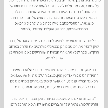
מרגיש שאנחנו בקושי שורדים בעידן אפל ומטריד יותר מדורות קודמים.
על אחת כמה וכמה, עלינו להילחם כדי לשמור על כבודו וריבונותו של
כל ישות. " הרוח החופשית נקרעת מחשיבה הגמונית - הרגלים,
תרבויות ומערכות המסתתרים בחסות ההזויה של חברה מודרנית
משגשגת. הסתכל מסביב, אילו לקחים ניתן להפיק מהכאוס
החברתי-פוליטי, טכנולוגי ואקלים שמאיים על חיינו?
כדי ליצור מרחב שמאפשר לצופה לחוות את עוצמת המסר שלו, בחר
קויק להסיר את המושבים הקונבנציונליים ולהציב את הקהל במרחב
הרקדני, ובכך לנפץ את אזורי הבטיחות שמרחיקים באופן מסורתי בין
שחקן לצופה.
ההצגה, נוצרה בשיתוף פעולה עם שישה מחברי הלהקה, מעצב
התאורה הסינגפורי אדריאן טאן, מעצב התלבושות Loo An Ni ואמן
הסאונד המלזי קנט לי, והיא עושה שימוש באביזרים בימתיים שונים
בכדי להעצים את חושי הראייה, הריח, השמיעה והמגע החושי.
"ברגע זה החיים נראים עגומים במיוחד. היכן הכבוד, האכפתיות
וההשתקפות? נראה שלהיות בחיים פירושו להיות מאותגר כל הזמן