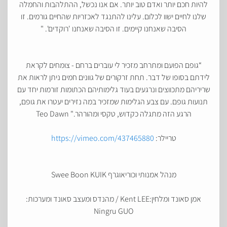
להיות חכם יותר ואדם טוב יותר. אם אנו נכשל, ההתלהבות והחמלה
שלנו לחיים ישוו לכלום. עלינו להתנגד לאכזריות שהחיים גורמים. זו
הסיבה שאנחנו קיימים. זו הסיבה שאנחנו 'רוקדים'. "
“גופם הפועם ומתרחב מזכיר לי עוברים ברחם - צומחים לקראת
לידתם בסופו של דבר. תחת זרקורים של גוונים חמים ניתן לראות את
שריריהם מתכווצים ונרגעים בעוד גלימותיהם הכתומות זורמות יחד עם
תנועות גופם. עם צבע הגלימות שמזכיר במה נזירים יעטרו את גופם,
הרגע הזה מתגלה כקדוש, טקסי ומהורהר." Teo Dawn
טריילר:
https://vimeo.com/437465880
מנהל אמנותי וכוריאוגרף Swee Boon KUIK
אמן סאונד ומלחין:Kent LEE / מהנדס ומעצב סאונד ומערכות:
Ningru GUO