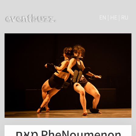
EN | HE | RU
PheNoumenon מאת