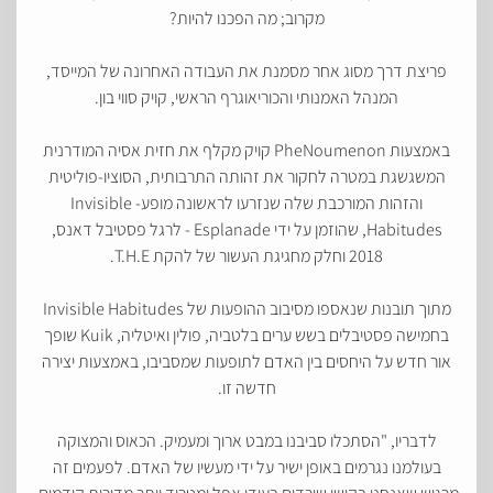
מקרוב; מה הפכנו להיות?
פריצת דרך מסוג אחר מסמנת את העבודה האחרונה של המייסד,
המנהל האמנותי והכוריאוגרף הראשי, קויק סווי בון.
באמצעות PheNoumenon קויק מקלף את חזית אסיה המודרנית
המשגשגת במטרה לחקור את זהותה התרבותית, הסוציו-פוליטית
והזהות המורכבת שלה שנזרעו לראשונה מופע- Invisible
Habitudes, שהוזמן על ידי Esplanade - לרגל פסטיבל דאנס,
2018 וחלק מחגיגת העשור של להקת T.H.E.
מתוך תובנות שנאספו מסיבוב ההופעות של Invisible Habitudes
בחמישה פסטיבלים בשש ערים בלטביה, פולין ואיטליה, Kuik שופך
אור חדש על היחסים בין האדם לתופעות שמסביבו, באמצעות יצירה
חדשה זו.
לדבריו, "הסתכלו סביבנו במבט ארוך ומעמיק. הכאוס והמצוקה
בעולמנו נגרמים באופן ישיר על ידי מעשיו של האדם. לפעמים זה