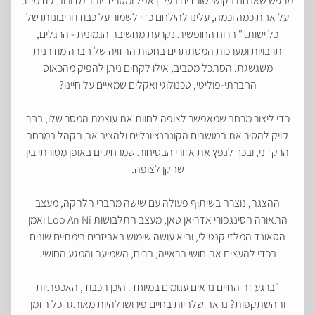
מרגיש שאנחנו בקושי שורדים בעידן אפל ומטריד יותר מדורות קודמים.
על אחת כמה וכמה, עלינו להילחם כדי לשמור על כבודו וריבונותו של
כל ישות. " הרוח החופשית נקרעת מחשיבה הגמונית - הרגלים,
תרבויות ומערכות המסתתרים בחסות ההזויה של חברה מודרנית
משגשגת. הסתכל מסביב, אילו לקחים ניתן להפיק מהכאוס
החברתי-פוליטי, טכנולוגי ואקלים שמאיים על חיינו?
כדי ליצור מרחב שמאפשר לצופה לחוות את עוצמת המסר שלו, בחר
קויק להסיר את המושבים הקונבנציונליים ולהציב את הקהל במרחב
הרקדני, ובכך לנפץ את אזורי הבטיחות שמרחיקים באופן מסורתי בין
שחקן לצופה.
ההצגה, נוצרה בשיתוף פעולה עם שישה מחברי הלהקה, מעצב
התאורה הסינגפורי אדריאן טאן, מעצב התלבושות Loo An Ni ואמן
הסאונד המלזי קנט לי, והיא עושה שימוש באביזרים בימתיים שונים
בכדי להעצים את חושי הראייה, הריח, השמיעה והמגע החושי.
"ברגע זה החיים נראים עגומים במיוחד. היכן הכבוד, האכפתיות
וההשתקפות? נראה שלהיות בחיים פירושו להיות מאותגר כל הזמן