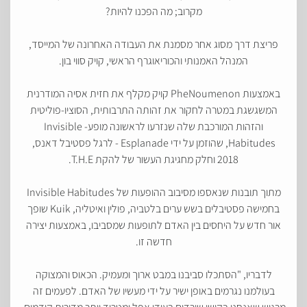
מקרוב; מה הפכנו להיות?
פריצת דרך מסוג אחר מסמנת את העבודה האחרונה של המייסד,
המנהל האמנותי והכוריאוגרף הראשי, קויק סווי בון.
באמצעות PheNoumenon קויק מקלף את חזית אסיה המודרנית
המשגשגת במטרה לחקור את זהותה התרבותית, הסוציו-פוליטית
והזהות המורכבת שלה שנזרעו לראשונה מופע- Invisible
Habitudes, שהוזמן על ידי Esplanade - לרגל פסטיבל דאנס,
2018 וחלק מחגיגת העשור של להקת T.H.E.
מתוך תובנות שנאספו מסיבוב ההופעות של Invisible Habitudes
בחמישה פסטיבלים בשש ערים בלטביה, פולין ואיטליה, Kuik שופך
אור חדש על היחסים בין האדם לתופעות שמסביבו, באמצעות יצירה
חדשה זו.
לדבריו, "הסתכלו סביבנו במבט ארוך ומעמיק. הכאוס והמצוקה
בעולמנו נגרמים באופן ישיר על ידי מעשיו של האדם. לפעמים זה