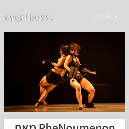
EN | HE | RU
PheNoumenon מאת