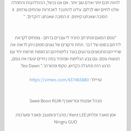
להיות חכם יותר ואדם טוב יותר. אם אנו נכשל, ההתלהבות והחמלה
שלנו לחיים ישוו לכלום. עלינו להתנגד לאכזריות שהחיים גורמים. זו
הסיבה שאנחנו קיימים. זו הסיבה שאנחנו 'רוקדים'. "
“גופם הפועם ומתרחב מזכיר לי עוברים ברחם - צומחים לקראת
לידתם בסופו של דבר. תחת זרקורים של גוונים חמים ניתן לראות את
שריריהם מתכווצים ונרגעים בעוד גלימותיהם הכתומות זורמות יחד עם
תנועות גופם. עם צבע הגלימות שמזכיר במה נזירים יעטרו את גופם,
הרגע הזה מתגלה כקדוש, טקסי ומהורהר." Teo Dawn
טריילר:
https://vimeo.com/437465880
מנהל אמנותי וכוריאוגרף Swee Boon KUIK
אמן סאונד ומלחין:Kent LEE / מהנדס ומעצב סאונד ומערכות:
Ningru GUO