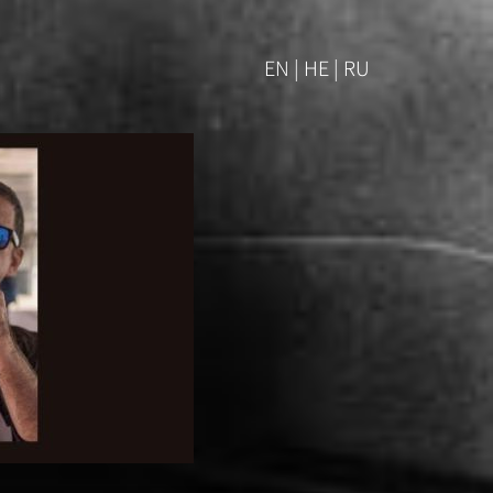
EN | HE | RU