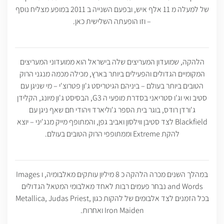
של למעלה מ 11 אלף איש, ובפעם השנייה ב 2011 במופע מצליח נוסף
– וזו הופעתה השלישית כאן.
הלהקה, שמועדון המעריצים שלה בישראל הוא ממועדוני המעריצים
המקומיים הגדולים והפעילים ביותר בארץ, מכילה מכמה מנגני הרוק
הטובים ביותר בעולם – ביניהם הגיטריסט ג'ון פטרוצ'י – מי שניגן עם
סטיב ואי וג'ו סטריאני בסדרת מופעי ה G3, הבסיסט ג'ון מיונג, הקלידן
ג'ורדן רודס, בוגר בית הספר ג'וליארד ויהודי חם שאף ניגן עם
Blackfield לצד סטיבן ווילסון ואביב גפן, והמתופף מייק מנג'יני – יוצא
להקת Extreme וממתופפי הרוק הטובים בעולם.
במהלך השנים מכרה הלהקה כ 8 מיליון עותקים מאלבומיה, ו Images
and Words נבחר פעמים רבות לאחד מאלבומי המטאל הגדולים
בכל הזמנים לצד אלבומים של להקות כגון Metallica, Judas Priest,
Iron Maiden ואחרות.