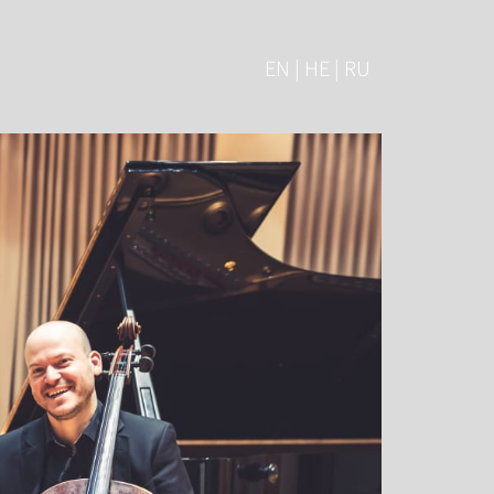
EN | HE | RU