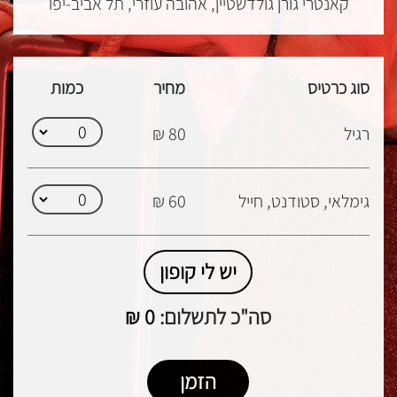
קאנטרי גורן גולדשטיין, אהובה עוזרי, תל אביב-יפו
סוג כרטיס
מחיר
כמות
רגיל
80 ₪
גימלאי, סטודנט, חייל
60 ₪
יש לי קופון
סה"כ לתשלום:
0
₪
הזמן