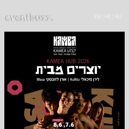
EN | HE | RU