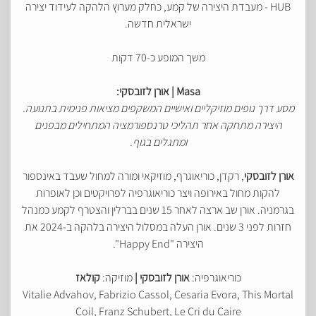
HUB - מעבדת היצירה של קמע, כחלק מערוץ הלהקה לעידוד יצירה
ישראלית חדשה.
משך המופע כ-70 דקות
Masa | אורן לזובסקי:
מסע דרך נופים מוזיקליים ואישיים המשקפים מציאות פנימית בתנועה.
היצירה מתחקה אחר תהליכי טרנספורמציה המתחילים מבפנים
ומתגלים בגוף.
אורן לזובסקי
, רקדן, כוריאוגרף, מוזיקאי ומורה למחול שעבד באינספור
להקות מחול באירופה ויצר כוריאוגרפיה לפרויקטים וכן לאופרות
בגרמניה. אורן שב ארצה לאחר 15 שנים בברלין והצטרף לקמע כמנהל
חזרות לפני 3 שנים. אורן העלה במסלול היצירה בלהקה ב-2024 את
היצירה "Happy End".
כוריאוגרפיה:
אורן לזובסקי |
מוזיקה:
קולאז
Vitalie Advahov, Fabrizio Cassol, Cesaria Evora, This Mortal
Coil, Franz Schubert, Le Cri du Caire