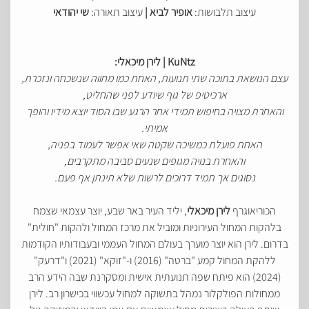
עיצוב תלבושות:
אופיר לביא |
עיצוב תאורה:
שי יהודאי
KuNtz | לירן מיכאלי:
עצם הנושאת בתוכה שתי תנועות, האחת כמו מחווה שנשכחה ונזכרת,
ארכיטיפ של גוף שיודע לפני שהחליט,
והאחרת מצויה בחיפוש תמידי אחר הרגע שבו הסוד יוצא מידיו והופך
אמיתי.
האחת פועלת כמשיכה שקטה שאי אפשר לעמוד בפניה,
והאחרת בנויה מגופים שנעים סביבה מתקרבים,
נסוגים אך תמיד דרוכים לרשות שלא תינתן אף פעם.
הכוריאוגרף
לירן מיכאלי
, יליד העיר באר שבע, יוצר עצמאי שצמח
בלהקות המחול העירוניות ומוביל את מרכז המחול ולהקות "חולית"
בדרום. לירן הוא יוצר מוערך בעולם המחול העממי ובעבודותיו הקודמות
ללהקת המחול קמע "ברטה" (2016) ו-"זוקא" (2021) ו"דרעק"
(2024) הוא פיתח שפה תנועתית אישית ומסקרנת שבה הידע הרב
ממחולות הפולקלור נמהל בתשוקה למחול עכשווי בכישרון רב. לירן