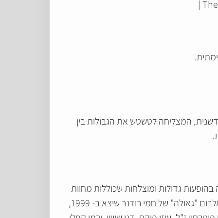
The
ימתית.
חדשנית, המצליחה לטשטש את הגבולות בין
.
 צ'לי סיגלסקי. הלהקה חוגגת בימים אלה 30 שנות במה, וידועה בהופעות גדולות ומוצלחות שכוללות מחוות
לקלאסיקות רוק ובלוז משנות ה-60 וה-70. כמו כן הלהקה חתומה על לא מעט שיתופי פעולה מוצלחים בהם האלבום "גאולה" של חמי רודנר שיצא ב- 1999,
רסון ז"ל, עוזי פוקס, דני שושן, ירמי קפלן,