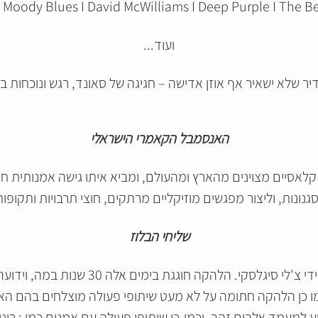
 Moody Blues I David McWilliams I Deep Purple I The Bea
ועוד...
יר שלא ישאיר אף אוזן אדישה – חגיגה של סאונד, רגש ונוכחות ב
האנסמבל הקאמרי הישראלי
 קלאסיים מצוינים מהארץ ומהעולם, ומביא איתו גישה אמנותית 
גנונות, וליצור מפגשים מוזיקליים מרתקים, חוצי תרבויות ותקופות
שליחי
הבלוז
הלהקה המיתולוגית הוקמה בשנת 1993 על ידי
עמד אלבום זהב. וכמו-כן שיתופי פעולה עם אמנים כמו : רוני פיט