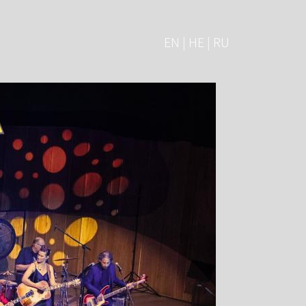
EN | HE | RU