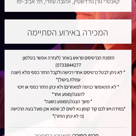
קאנטרי גורן גולדשטיין, אהובה עוזרי, תל אביב-יפו
המכירה באירוע הסתיימה
הזמנת הכרטיסים מראש באתר (לעזרה אפשר בטלפון:
0733844277)
* לא ניתן לבטל כרטיסים אחרי רכישה ולקבל החזר כספי מלא (ישנה
עמלת ביטול)*
* לא תתאפשר כניסה למאחרים! ולא ינתן החזר כספי או זיכוי
להצגה/מופע אחר*
* משך הצגה/המופע כשעה*
*במידה ויש לכם קוד קופון נא לשים לב שהוא אכן פועל בעת הרכישה
(כי לא ינתן החזר)*
פרטי המוכר:
תיאטרון הסימטה