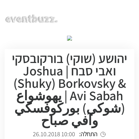
EN | HE | RU
יהושע (שוקי) בורקובסקי
ואבי סבח | Joshua
(Shuky) Borkovsky &
Avi Sabah | يهوشواع
(شوكي) بوركوفسكي
وآفي صباح
התחלה:
10:00 26.10.2018