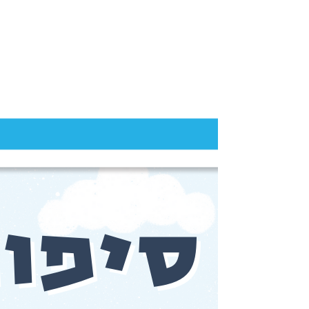
EN | HE | RU