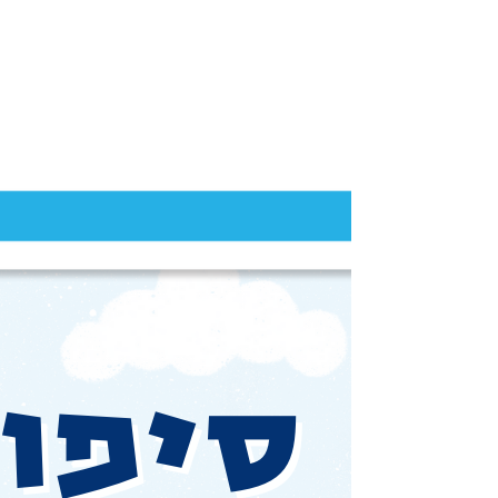
EN | HE | RU