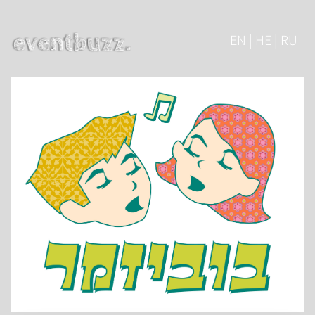
EN | HE | RU