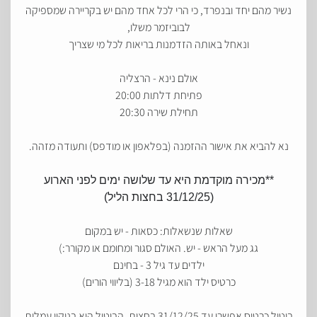
נשיר מהם יחד ובנפרד, כי הרי לכל אחד מהם יש בקריירה שמספיקה
לבוביזמר משלו,
ונאחל באותה הזדמנות בריאות לכל מי שצריך
אולם נינא - הרצליה
פתיחת דלתות 20:00
תחילת שירה 20:30
נא להביא את אישור ההזמנה (בפלאפון או מודפס) ותעודה מזהה.
**מכירה מוקדמת היא עד שלושה ימים לפני הארוע
(31/12/25 בחצות הליל)
שאלות שנשאלות: כסאות - יש במקום
גג מעל הראש - יש. האולם סגור ומחומם או מקורר:)
ילדים עד גיל 3 - בחינם
כרטיס ילד הוא מגיל 3-18 (בליווי הורים)
ביטול כרטיס אפשרי עד 31/12/25 בחצות, הביטול הוא בניקוי עמלות