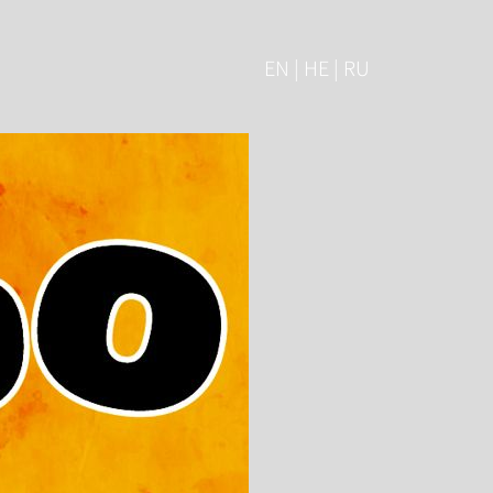
EN | HE | RU