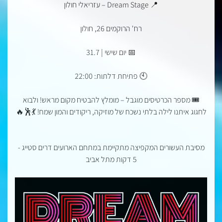
📍 Dream Stage – עזריאלי חולון
רח' הרוקמים 26, חולון
📅 יום שישי | 31.7
🕙 פתיחת דלתות: 22:00
🎟️ מספר הכרטיסים מוגבל – מומלץ להבטיח מקום מראש! ולבוא
לחגוג איתנו לילה בלתי נשכח של מוזיקה, ריקודים והמון שמח! 💃🕺🔥
מסיבת העשורים המקפיצה מתקיימת במתחם הארועים דרים סטייג -
5 דקות מתל אביב