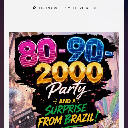
וגם הפתעה ברזילאית באמצע הערב 🦄