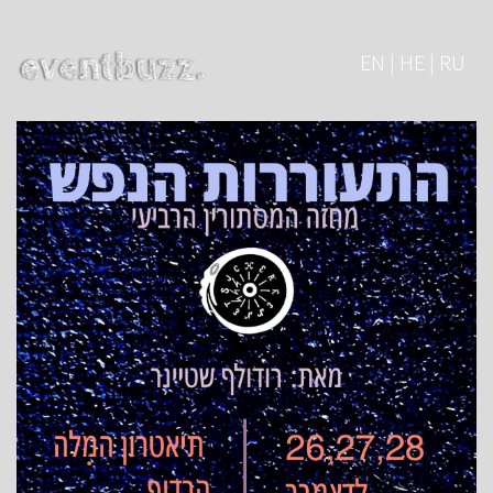
EN | HE | RU