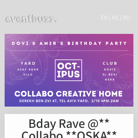
EN | HE | RU
**Bday Rave @
Collabo **OSKA**