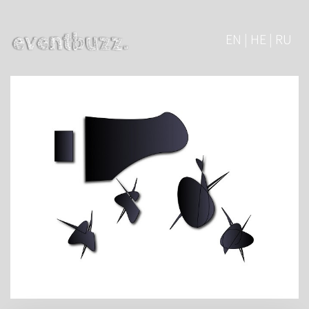
EN | HE | RU