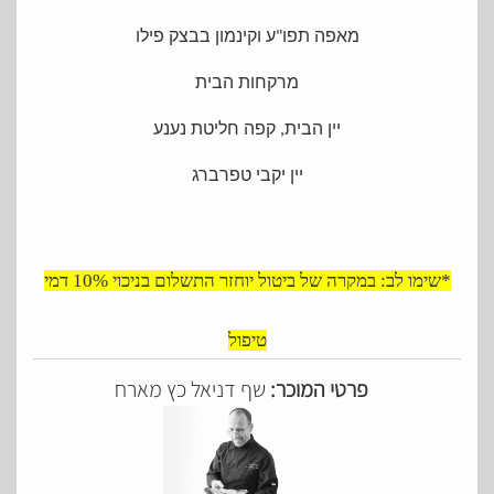
מאפה תפו"ע וקינמון בבצק פילו
מרקחות הבית
יין הבית, קפה חליטת נענע
יין יקבי טפרברג
*שימו לב: במקרה של ביטול יוחזר התשלום בניכוי 10% דמי
טיפול
פרטי המוכר:
שף דניאל כץ מארח