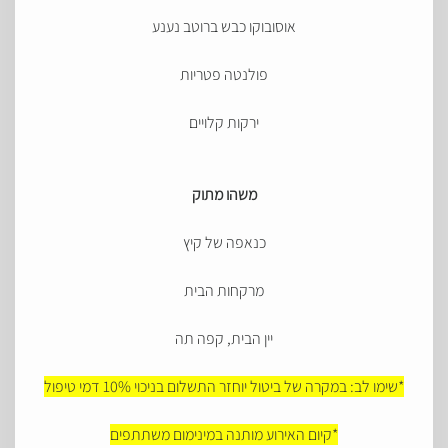
אוסובוקו כבש ברוטב נענע
פולנטה פטריות
ירקות קלויים
משהו מתוק
כנאפה של קיץ
מרקחות הבית
יין הבית, קפה תה
*שימו לב: במקרה של ביטול יוחזר התשלום בניכוי 10% דמי טיפול
*קיום האירוע מותנה במינימום משתתפים