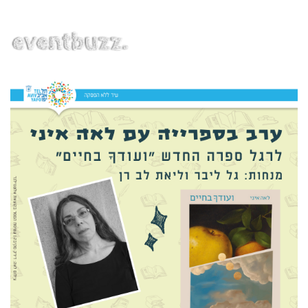
EN | HE | RU