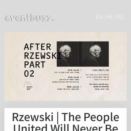
EN | HE | RU
Rzewski | The People
United Will Never Be