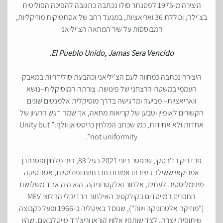
היצירה מ-1975 לפסנתר סולו נכתבה כתגובה להפיכה הפוליטית
בצ'ילה, וכוללת 36 ואריאציות, במנעד רחב של אסתטיקות מוזיקליות,
המבוססות על שיר המחאה הצ'יליאני
El Pueblo Unido, Jamas Sera Vencido.
היצירה נכתבה כמחווה לעם הצ'יליאני וכהבעת סולידריות במאבק
העממי במשטרו הרצחני של פינושה. צורתה המוסיקלית–נושא
וואריאציות– מביעה ומדגישה בדרך מוסיקלית אלמנטים שונים
הקשורים לאופיין וטבען של קריאות מחאה, אך שמה דגש הרעיון של
אחדות ולא אחידות, כמו שכתב המלחין כריסטיאן וולף:” Unity but
not uniformity”.
פרדריק רז'בסקי, שנפטר ביוני 2021 בגיל 83, היה מלחין ופסנתרן
אמריקאי ששילב ביצירתו אמירות חברתיות ופוליטיות, אסתטיקה
מינימליסטית לעתים, אלתור ואלקטרוניקה. הוא היה אחד משלושת
החברים המייסדים בקולקטיב האילתור הרדיקלי החלוצי MEV
("מוזיקה אלטרוניקה ויווה"), שנוסד באיטליה ב-1966 ופעל כקבוצה
שיתופית יוצרת. לצד שותפיו אלווין קוראן וריצ'רד טייטלבאום, שהיו