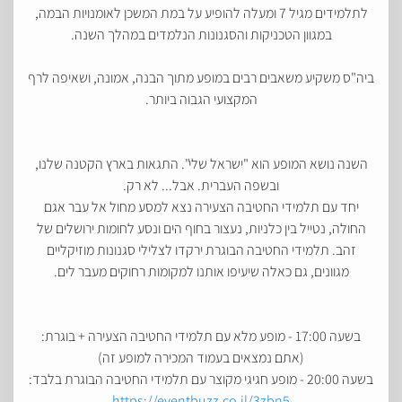
לתלמידים מגיל 7 ומעלה להופיע על במת המשכן לאומנויות הבמה,
במגוון הטכניקות והסגנונות הנלמדים במהלך השנה.
ביה"ס משקיע משאבים רבים במופע מתוך הבנה, אמונה, ושאיפה לרף
המקצועי הגבוה ביותר.
השנה נושא המופע הוא "ישראל שלי". התגאות בארץ הקטנה שלנו,
ובשפה העברית. אבל... לא רק.
יחד עם תלמידי החטיבה הצעירה נצא למסע מחול אל עבר אגם
החולה, נטייל בין כלניות, נעצור בחוף הים ונסע לחומות ירושלים של
זהב. תלמידי החטיבה הבוגרת ירקדו לצלילי סגנונות מוזיקליים
מגוונים, גם כאלה שיעיפו אותנו למקומות רחוקים מעבר לים.
בשעה 17:00 - מופע מלא עם תלמידי החטיבה הצעירה + בוגרת:
(אתם נמצאים בעמוד המכירה למופע זה)
בשעה 20:00 - מופע חגיגי מקוצר עם תלמידי החטיבה הבוגרת בלבד:
https://eventbuzz.co.il/3zbn5