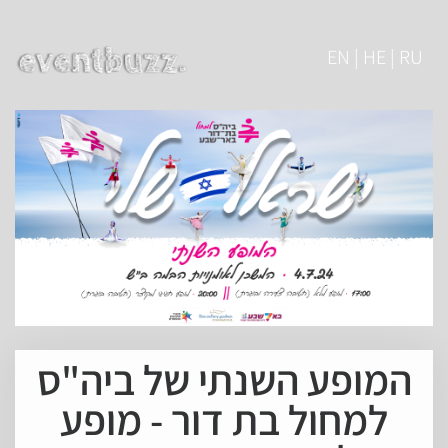
EN | HE | RU
המופע השנתי של ביה"ס
למחול בת דור - מופע