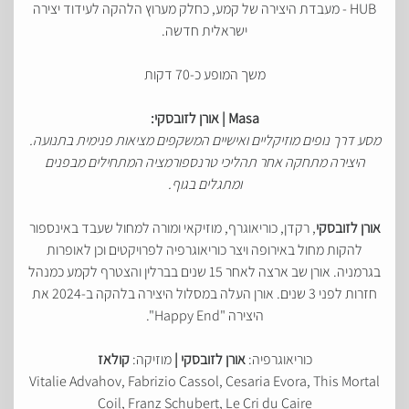
HUB - מעבדת היצירה של קמע, כחלק מערוץ הלהקה לעידוד יצירה
ישראלית חדשה.
משך המופע כ-70 דקות
Masa | אורן לזובסקי:
מסע דרך נופים מוזיקליים ואישיים המשקפים מציאות פנימית בתנועה.
היצירה מתחקה אחר תהליכי טרנספורמציה המתחילים מבפנים
ומתגלים בגוף.
אורן לזובסקי
, רקדן, כוריאוגרף, מוזיקאי ומורה למחול שעבד באינספור
להקות מחול באירופה ויצר כוריאוגרפיה לפרויקטים וכן לאופרות
בגרמניה. אורן שב ארצה לאחר 15 שנים בברלין והצטרף לקמע כמנהל
חזרות לפני 3 שנים. אורן העלה במסלול היצירה בלהקה ב-2024 את
היצירה "Happy End".
כוריאוגרפיה:
אורן לזובסקי |
מוזיקה:
קולאז
Vitalie Advahov, Fabrizio Cassol, Cesaria Evora, This Mortal
Coil, Franz Schubert, Le Cri du Caire