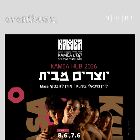
EN | HE | RU