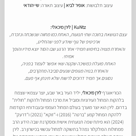
עיצוב תלבושות:
אופיר לביא |
עיצוב תאורה:
שי יהודאי
KuNtz | לירן מיכאלי:
עצם הנושאת בתוכה שתי תנועות, האחת כמו מחווה שנשכחה ונזכרת,
ארכיטיפ של גוף שיודע לפני שהחליט,
והאחרת מצויה בחיפוש תמידי אחר הרגע שבו הסוד יוצא מידיו והופך
אמיתי.
האחת פועלת כמשיכה שקטה שאי אפשר לעמוד בפניה,
והאחרת בנויה מגופים שנעים סביבה מתקרבים,
נסוגים אך תמיד דרוכים לרשות שלא תינתן אף פעם.
הכוריאוגרף
לירן מיכאלי
, יליד העיר באר שבע, יוצר עצמאי שצמח
בלהקות המחול העירוניות ומוביל את מרכז המחול ולהקות "חולית"
בדרום. לירן הוא יוצר מוערך בעולם המחול העממי ובעבודותיו הקודמות
ללהקת המחול קמע "ברטה" (2016) ו-"זוקא" (2021) ו"דרעק"
(2024) הוא פיתח שפה תנועתית אישית ומסקרנת שבה הידע הרב
ממחולות הפולקלור נמהל בתשוקה למחול עכשווי בכישרון רב. לירן