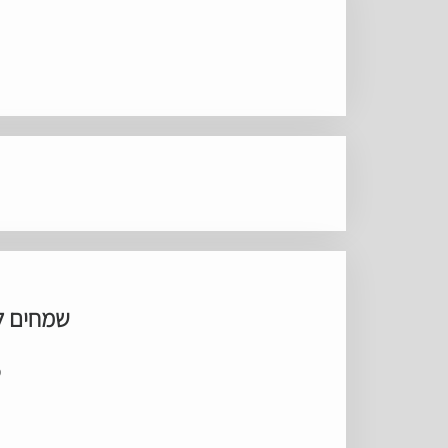
שמחים ל
מ