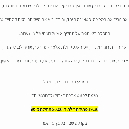
 בחיים שלנו. מה מצחיק אותנו ואיך מצחיקים אחרים. איך לפעמים אנחנו צוחקות, 
 אם נוריד את המסיכה ופשוט נהיה יחד, והיחד יביא את השמחה והצחוק לחיים שלנ
ההפקה היא תוצר של תהליך אישי וקבוצתי של 15 נערות:
אוריה דוד, רוני הולנדר, וייס האלי, יויו ולד, אלמה - פז חפר, אוריה לב, ליה עדן,
ל, עמית רדו, הדר רוזנבאום, ליה שוורץ, גזית עופרי, נועה עוזרי, נועה בורשטיין,
המופע נוצר בהובלת רוני כלב
נשמח לפגוש אתכם לצחוק ולהתרגש יחד
19:30 פתיחת דלתות 20:00 תחילת מופע
בקרקס שבזי בקיבץ עיו שמר