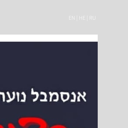
EN | HE | RU