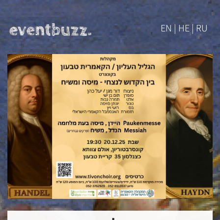
EN | HE | RU