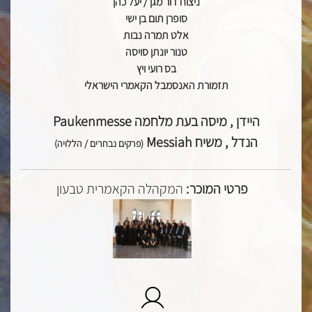
ניצוח דור מגן / יעל כהן
סופרן תום בן ישי
אלט תמרה נבות
טנור יונתן סויסה
בס רועי ויץ
תזמורת האנסמבל הקאמרי הישראלי
היידן
,
מיסה בעת מלחמה
Paukenmesse
הנדל , משיח
Messiah
(פרקים נבחרים / הללויה)
פרטי המוכר:
המקהלה הקאמרית טבעון