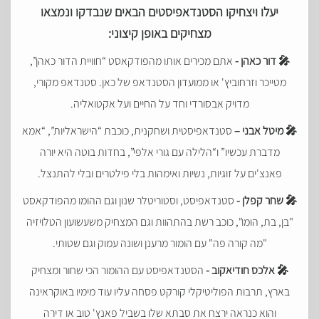
יעלו ויצחיקו הסטנדאפיסטים הבאים שנבדקו ונמצאו
מצחיקים באופן קיצוני:
🎤 דור כאהן -
אתם מכירים אותו מהפודקאסט “חוויית הדור כאהן”,
מטייכר וזרחוביץ' או ממועדון הסטנדאפ של כאן. סטנדאפ מקורי,
מדויק אבסורדי וחד על החיים ועל אקטואליה.
🎤 מיטל אבני –
סטנדאפיסטית ושחקנית, כוכבת “הישראליות”, “אמא
מדברת עכשיו” ו“הלילה עם גורי אלפי”, בחדות בוטה היא יורה
פאנצ'ים על זוגיות, נשיות ואימהות בלי פילטרים ובלי להתנצל.
🎤 שחר קפלן -
סטנדאפיסט, וסטוריטלר שנון וגם ההומו מהפודקאסט
"בן, בת, הומו", כוכב רשת בהתהוות וגם המצחיק משעשועון הטלויזיה
"מה קורה פה" עם הומור מרענן ושונה עמוק וגם שטותי.
🎤 אלכס חודיאקוב -
הסטנדאפיסט עם ההומור הכי שחור ומצחיק
בארץ, תרבות הפוליטיקלי קורקט פסחה עליו עוד מימיו באוקראינה
והוא כנראה ירצח את סבתא שלו בשביל פאנץ' טוב או דירה