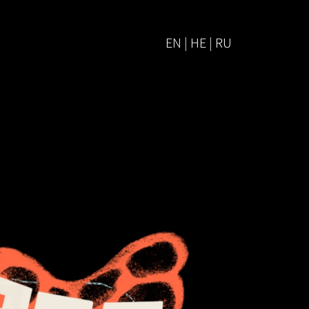
EN | HE | RU