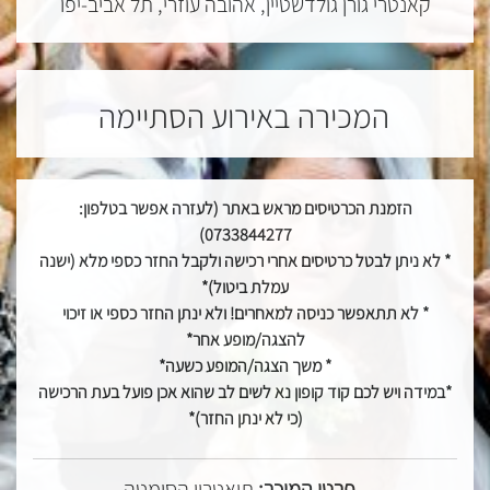
קאנטרי גורן גולדשטיין, אהובה עוזרי, תל אביב-יפו
המכירה באירוע הסתיימה
הזמנת הכרטיסים מראש באתר (לעזרה אפשר בטלפון:
0733844277)
* לא ניתן לבטל כרטיסים אחרי רכישה ולקבל החזר כספי מלא (ישנה
עמלת ביטול)*
* לא תתאפשר כניסה למאחרים! ולא ינתן החזר כספי או זיכוי
להצגה/מופע אחר*
* משך הצגה/המופע כשעה*
*במידה ויש לכם קוד קופון נא לשים לב שהוא אכן פועל בעת הרכישה
(כי לא ינתן החזר)*
פרטי המוכר:
תיאטרון הסימטה