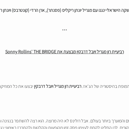
ה הישראלי ינגנו עם מגריל יונתן ריקליס (פסנתר), ארן הרדי (קונטרבס) ויונתן רוז
***
רביעיית רון מגריל ויובל דרבקין מבצעת את Sonny Rollins' THE BRIDGE
המופת בהיסטוריה של הג'אז.
רביעיית רון מגריל ויובל דרבקין
יבצעו את כל המוזיקה באלבום במלאת 60
והמוערך ביותר בעולם. אבל רולינס לא היה מרוצה. הוא רצה להשתפר בנגינה ו
ורים. לכן החליט לקחת לעצמו פסק זמן מהופעות והקלטות ולהתרכז באימוני נגי