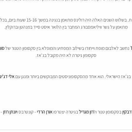
השבתון הזה שרולינס נטל לעצמו ארך שלוש 
מתאמן על גשר וויליאמסבורג המחבר בין הלואר איסט סייד במנהטן וברוקלין.
נחשב לאלבום מופת וייחודו בשילוב המפתיע והמופלא בין סקסופון הטנור של
סונ
סקסופון גיטרה לא היה מקובל בג'אז.
 בג'אז הישראלי. הוא אחד מהסקסופוניסטים המבוקשים ביותר ומנגן עם
אלי דג'יב
רבקין
בסקסופון טנור ול
רון מגריל
בגיטרה יצטרפו
אורן הרדי
- קונטרבס ו
יונתן רוזן
- 