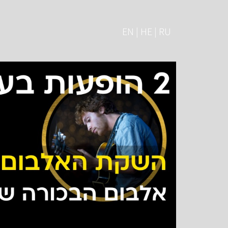
EN | HE | RU