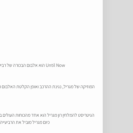
Until Now הוא אלבום הבכורה של רביעיית רון מגריל. האלבום יצא בלייבל הבריטי היוקרתי Ubunto Music ב-27 במאי והוא כולל 8 יצירות מקוריות של רון מגריל.
הגיטריסט להמלחין רון מגריל הוא אחד מהכוחות העולים בג
כיום מגריל מוביל את הרביעייה