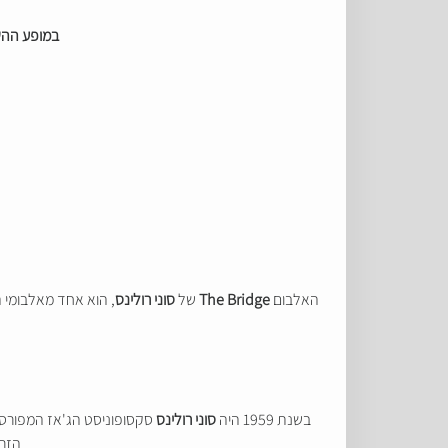
במופע ההשק
האלבום
The Bridge
של
סוני רולינס
, הוא אחד מאלבומי 
בשנת 1959 היה
סוני רולינס
סקסופוניסט הג'אז המפורסם 
הזרק