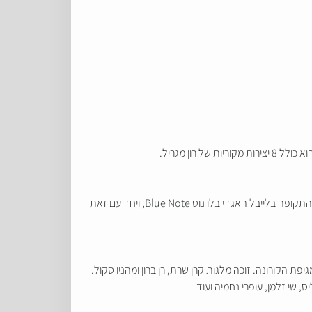
המוזיקה של מגריל, נגינת ההרכב ואופן הקלטת האלבום מושפעת מאוד מהג'אז של תחילת שנות ה-60 ובמיוחד מהמוזיקה שיצאה באותה התקופה בלייבל האגדי בלו נוט Blue Note, ויחד עם זאת
ת הקורונה. זוכה מלגות קרן שרת, רן ברון ומהניו סקול.
, שי זלמן, עופרי נחמיה ועוד