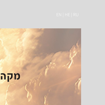
EN | HE | RU