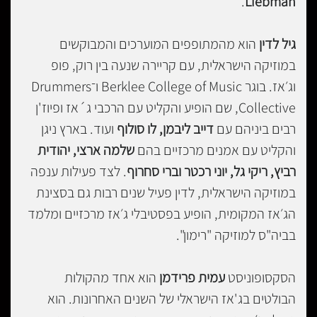
.
Liebman
גיל לדין
הוא מהמתופפים המוערכים והמבוקשים
במוזיקה הישראלית, עם קריירה שנעה בין רוק, פופ
וג׳אז. בוגר Berklee College of Music ו־Drummers
Collective, שם הופיע והקליט עם הרכבי ג´אז ופיוז'ן
רבים ביניהם עם
דייב ליבמן, לו סולוף
ועוד. בארץ ניגן
והקליט עם אמנים מרכזיים בהם
שלמה ארצי, יהודית
רביץ, ריקי גל, יוני רכטר וברי סחרוף
. לצד פעילות ענפה
במוזיקה הישראלית, לדין פעיל שנים רבות גם בסצינת
הג׳אז המקומית, הופיע בפסטיבלי ג׳אז מרכזיים ומלמד
בביה"ס למוזיקה "רימון".
הסקסופוניסט
עמית פרידמן
הוא אחד מהקולות
הבולטים בג'אז הישראלי של השנים האחרונות. הוא