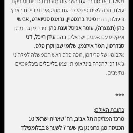
משלב ג׳אז מודרני עם השפעות מזרח־תיכוניות ומוזיקת
עולם, וזכה לשיתופי פעולה עם מוזיקאים מובילים בארץ
ובעולם, בהם
פיטר ברנסטיין, גראנט סטיוארט, אבישי
כהן (חצוצרה), עומר אביטל וענת כהן
. פרידמן גם מנגן
ומקליט עם אמנים ישראלים בהם
עידן רייכל, דני
סנדרסון, תמר אייזנמן, שלומי שבן וקרן פלס
.
אלבומיו של פרידמן, זוכה פרס ראש הממשלה למלחיני
ג׳אז זכו להכרה בינלאומית ויצאו בלייבלים בינלאומיים
נחשבים.
⭐
⭐
⭐
כתובת האולם
:
מרכז המוזיקה תל אביב, רח' שארית ישראל 10
הכניסה מגן כרונינגן בין שער 7 לשער 8 בבלומפילד