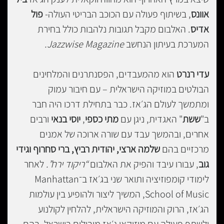
אוונס
, בשיתוף פעולה עם הכוכב הבריטי העולה-
פול
אדיס
. האלבום מקבל תגובות נלהבות כולל בחירת
המערכת בעיתון הנחשב
Jazzwise Magazine
.
עדי רנרט
הוא מהמעבדים, הפסנתרנים והמלחינים
הבולטים במוזיקה הישראלית – עם חיבור עמוק
ומתמשך לעולם הג׳אז. כבר בתחילת דרכו היה חבר
ב"
ששת
" האגדית, ניגן עם
מתי כספי
,
יוסי בנאי
ורבים
אחרים, ובהמשך עבד עם שורה ארוכה של אמנים
מרכזיים בהם
שלמה ארצי, יהודית רביץ, ברי סחרוף וגידי
גוב
, עבורו עיבד והפיק את האלבום
“ריקוד ירח”.
לאחר
לימודי קומפוזיציה ותואר שני בג׳אז ב־Manhattan
School of Music, המשיך ליצור ולהופיע בין עולמות
הג׳אז, הרוק והמוזיקה הישראלית, להלחין לקולנוע
ולשתף פעולה עם מוזיקאי ג׳אז מובילים בישראל, בהם