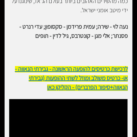
כמה מהשירים האהובים ביותר בעולם הג'אז, שינוגנו על
ידי מיטב אומני ישראל.
נעה לוי - שירה; עמית פרידמן - סקסופון; עדי רנרט -
פסנתר; אלי מגן - קונטרבס, גיל לדין - תופים
לרכישת כרטיסים להופעה הראשונה - גבירתי הנאווה -
או- כרטיס משולב ומוזל לשתי ההופעות (גבירתי
הנאווה+סיפור הפרברים) - הקליקו כא
ן