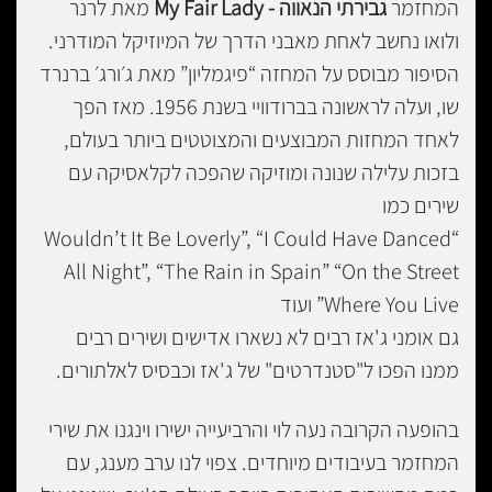
המחזמר
גבירתי הנאווה - My Fair Lady
מאת לרנר
ולואו נחשב לאחת מאבני הדרך של המיוזיקל המודרני.
הסיפור מבוסס על המחזה “פיגמליון” מאת ג׳ורג׳ ברנרד
שו, ועלה לראשונה בברודוויי בשנת 1956. מאז הפך
לאחד המחזות המבוצעים והמצוטטים ביותר בעולם,
בזכות עלילה שנונה ומוזיקה שהפכה לקלאסיקה עם
שירים כמו
“Wouldn’t It Be Loverly”, “I Could Have Danced
All Night”, “The Rain in Spain” “On the Street
Where You Live” ועוד
גם אומני ג'אז רבים לא נשארו אדישים ושירים רבים
ממנו הפכו ל"סטנדרטים" של ג'אז וכבסיס לאלתורים.
בהופעה הקרובה נעה לוי והרביעייה ישירו וינגנו את שירי
המחזמר בעיבודים מיוחדים. צפוי לנו ערב מענג, עם