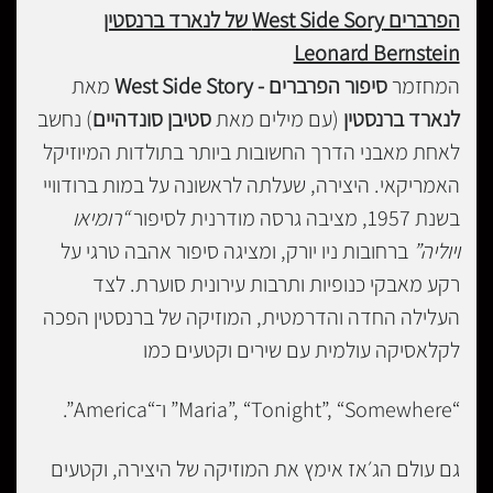
הפרברים West Side Sory של לנארד ברנסטין
Leonard Bernstein
המחזמר
סיפור הפרברים - West Side Story
מאת
לנארד ברנסטין
(עם מילים מאת
סטיבן סונדהיים
) נחשב
לאחת מאבני הדרך החשובות ביותר בתולדות המיוזיקל
האמריקאי. היצירה, שעלתה לראשונה על במות ברודוויי
בשנת 1957, מציבה גרסה מודרנית לסיפור
“רומיאו
ויוליה”
ברחובות ניו יורק, ומציגה סיפור אהבה טרגי על
רקע מאבקי כנופיות ותרבות עירונית סוערת. לצד
העלילה החדה והדרמטית, המוזיקה של ברנסטין הפכה
לקלאסיקה עולמית עם שירים וקטעים כמו
“Maria”, “Tonight”, “Somewhere” ו־“America”.
גם עולם הג׳אז אימץ את המוזיקה של היצירה, וקטעים