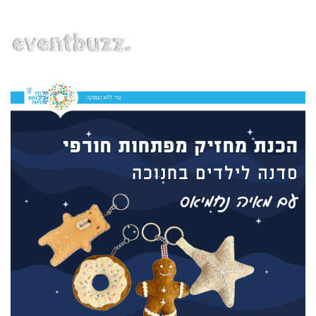
EN | HE | RU