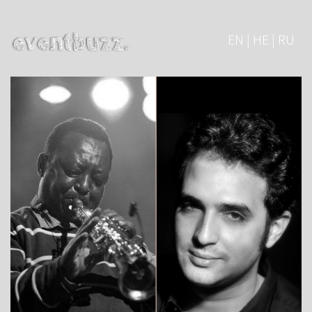
EN | HE | RU