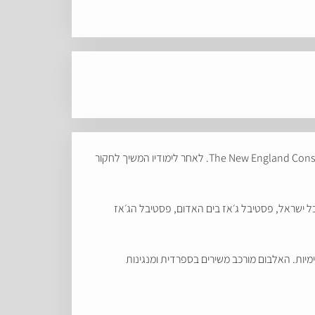
נדב פרידמן, מוסיקאי, מתופף ונגן כלי הקשה בעל השכלה במוסיקה קלאסית ובג׳אז ובעל תואר שני בג׳אז מהתוכנית היוקרתית ב The New England Conservatory. לאחר לימודיו המשיך לחקור
בין היתר נדב ניגן בפסטיבל ישראל, פסטיבל ג׳אז בים האדום, פסטיבל הג׳אז
ות. האלבום מורכב משירים בספרדית ומנגינות