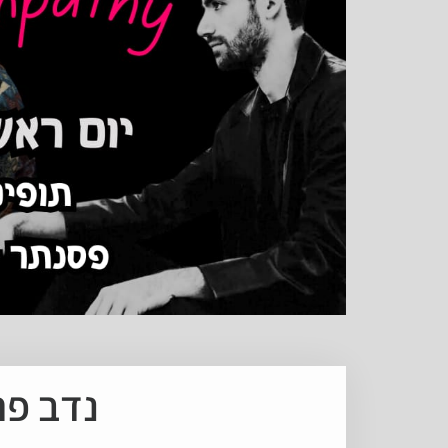
נדב פר