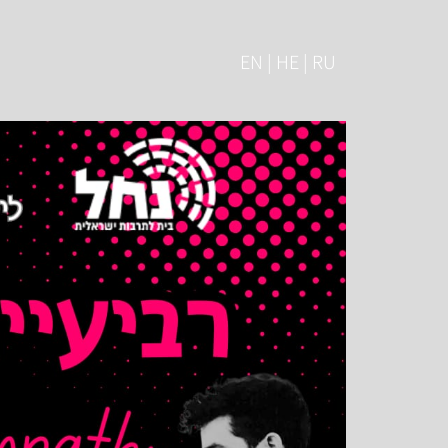
EN | HE | RU