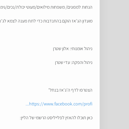
הנחות למפונים/ משפחות מילואים/מעוטי יכולת/נכים/גימלאים: 45₪ (מותנה בהרשמה מראש בהודעת וואטסאפ עם פרטי המבקש/ת והסיבה לבקשת ההנחה 
מועדון הג'אז הוקם בהתנדבות כדי לתת מענה לצמא לג'אז
ניהול אומנותי: אלון שטרן
ניהול והפקה: עדי שטרן
הצטרפו לדף ה'ג'אז בנחל'
https://www.facebook.com/profi...
כאן תוכלו להאזין לפלייליסט הרשמי של הליין: