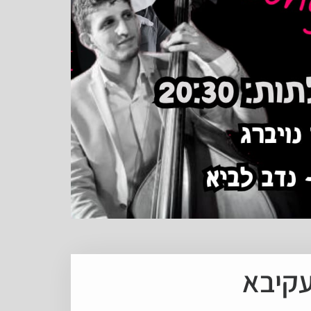
עקיבא