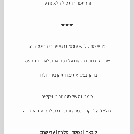
וההתמודדות מול הלא נודע.
★★★
מופע מוזיקלי שמתמצת רגע ייחודי בהיסטוריה,
שמונה יוצרות נפגשות על במה אחת לערב חד פעמי
בו הן יבצעו את יצירותיהן ביחד ולחוד
סימביוזה של סגנונות מוזיקליים
קולאז' של נקודות מבט והתייחסות לתקופת הקורונה
קובארי | נומקה | פלורה | עדי שחם |