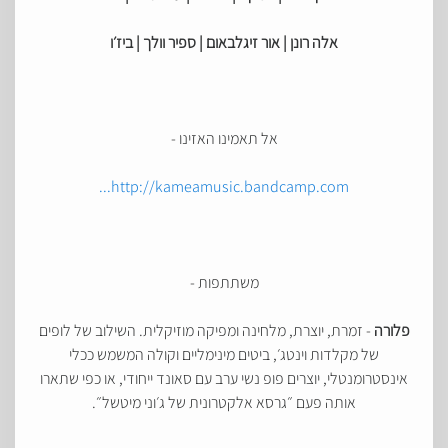
אלה רונן | אור זיגלבאום | ספיר וולך |
ביז׳ו
אל תאמינו האזינו -
http://kameamusic.bandcamp.com...
משתתפות -
פלורה
- זמרת, יוצרת, מלחינה ומפיקה מוזיקלית. השילוב של לופים
של מקלדות וינטג׳, ביטים מינימליים וקולה המשמש ככלי
אינסטרומנטלי, יוצרים פופ נשי ערב עם סאונד ייחודי, או כפי שתארו
אותה פעם ״גרסא אלקטרונית של ג׳וני מיטשל״.