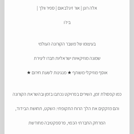
אלה רונן | אור זיגלבאום | ספיר וולך |
ביז׳ו
בעיצומו של משבר הקורונה העולמי
שמונה מוזיקאיות ישראליות חברו ליצירת
אוסף מוזיקלי משותף ★ מנגינות לשעת חירום ★
כמו קפסולת זמן, השירים בפרויקט נכתבו בזמן ובהשראת הקורונה
והם מזקקים את הלך הרוח התקופתי: השקט, תחושת הבידוד,
המרחק החברתי הכפוי, פרספקטיבה מחודשת