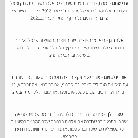
עדי שחם
- זמרת, כותבת ויוצרת סינת‘ פופ אלטרנטיבי מתקתק ואפל
בעברית. אלבומה "צבא של מכשפות" יצא ב 2018 אלבומה השני של
שחם ״אחרונים על החוף״ עתיד לצאת ב2021.
אלה רונן
- היא זמרת-יוצרת שחיה ויוצרת בשוויץ ובישראל. אלבום
הבכורה שלה, ׳מירור מייז׳ יצא בקיץ בלייבל "סופי רקורדס", והושק
בישראל וברחבי אירופה.
אור זיגלבאום
- אור היא מוזיקאית יוצרת וטכנאית סאונד. אור עובדת
עם האמנים הגדולים בארץ: ברי סחרוף, אביתר בנאי, אסתר רדא, בנו
הנדלר ועוד רבים וטובים כטכנאית, וכעת אור עוברת לקדמת הבמה.
ספיר וולך
- אם יש דבר כזה ''פולק עברי'', זה מה שספיר מביאה
איתה. בספטמבר שחררה את אלבום הבכורה שלה המתאר במיומנות
טקסטואלית מרשימה ובהשפעות אתניות עדינות חוויות מהודו עד
פלורנטין.