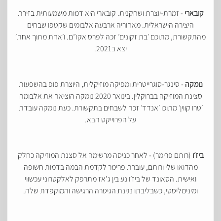
קובארי
- זמרת-יוצרת ושחקנית. קובארי היא דמות משמעותית בזירת
היצירה הישראלית. מאחוריה ארבעה אלבומים שקטפו שבחים
מהתקשורת, מתוכם ׳​בת זקונים​׳ זכה לפרס אקו״ם. ו׳אחת מתוך אחת׳
יצא ב2021.
נומקה
- סינגר-סוגרייטרית ומפיקה מוזיקלית, היוצרת פופ בהשפעות
סצינת המוזיקה בברוקלין. בינואר 2020 נומקה הוציאה את אלבומה
׳טרו קווין׳ מתוכו ׳אנדד׳ זכה לשבחים בתקשורת. כעת נומקה עובדת
על הפרוייקט הבא.
ביז׳ו
(רותם פרימר) - לאחר כניסה מרשימה אל סצנת המוזיקה כחלק
מהדואו שלי ורותם, עוברת פרימר לקדמת הבמה בדמות חשופה
ואישית. הסאונד של ביז׳ו נע בין ג'אז מתרפק לאלקטרוני עכשווי
ומינימליסטי, כשבליבתו נגינת הגיטרה הרגישה והמוקפדת שלה.